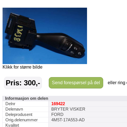
Klikk for større bilde
Pris: 300,-
Send forespørsel på del
eller ring
Informasjon om delen
Delnr
169422
Delenavn
BRYTER VISKER
Deleprodusent
FORD
Orig.delenummer
4M5T-17A553-AD
Kvalitet