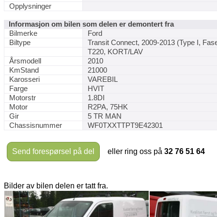
Opplysninger
Informasjon om bilen som delen er demontert fra
Bilmerke
Ford
Biltype
Transit Connect, 2009-2013 (Type I, Fase
T220, KORT/LAV
Årsmodell
2010
KmStand
21000
Karosseri
VAREBIL
Farge
HVIT
Motorstr
1.8DI
Motor
R2PA, 75HK
Gir
5 TR MAN
Chassisnummer
WF0TXXTTPT9E42301
Send forespørsel på del
eller ring oss på
32 76 51 64
Bilder av bilen delen er tatt fra.