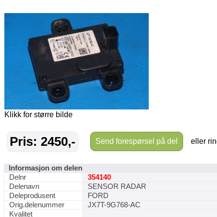
Klikk for større bilde
Pris: 2450,-
Send forespørsel på del
eller ri
Informasjon om delen
Delnr
354140
Delenavn
SENSOR RADAR
Deleprodusent
FORD
Orig.delenummer
JX7T-9G768-AC
Kvalitet