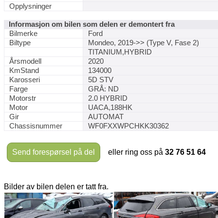
Opplysninger
Informasjon om bilen som delen er demontert fra
Bilmerke
Ford
Biltype
Mondeo, 2019->> (Type V, Fase 2)
TITANIUM,HYBRID
Årsmodell
2020
KmStand
134000
Karosseri
5D STV
Farge
GRÅ: ND
Motorstr
2.0 HYBRID
Motor
UACA,188HK
Gir
AUTOMAT
Chassisnummer
WF0FXXWPCHKK30362
Send forespørsel på del
eller ring oss på
32 76 51 64
Bilder av bilen delen er tatt fra.