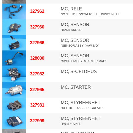
MC, RELE
327962
"WINKER" + "POWER" + LEDNINGSNETT
MC, SENSOR
327960
"BANK ANGLE"
MC, SENSOR
327966
"SENSOR ASSY, YAW & G"
MC, SENSOR
328000
"SWITCH ASSY, STARTER MAG"
MC, SPJELDHUS
327932
MC, STARTER
327965
MC, STYREENHET
327931
"RECTIFIER ASS, REGULATE"
MC, STYREENHET
327999
"PGM-FI UNIT"