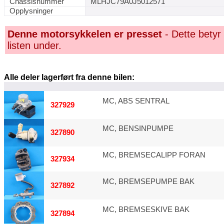
Chassisnummer
MLHJC79A0J5012571
Opplysninger
Denne motorsykkelen er presset
- Dette betyr 
listen under.
Alle deler lagerført fra denne bilen:
MC, ABS SENTRAL
327929
MC, BENSINPUMPE
327890
MC, BREMSECALIPP FORAN
327934
MC, BREMSEPUMPE BAK
327892
MC, BREMSESKIVE BAK
327894