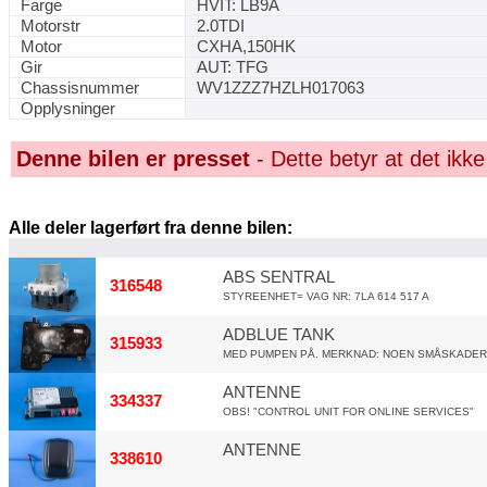
Farge
HVIT: LB9A
Motorstr
2.0TDI
Motor
CXHA,150HK
Gir
AUT: TFG
Chassisnummer
WV1ZZZ7HZLH017063
Opplysninger
Denne bilen er presset
- Dette betyr at det ikke
Alle deler lagerført fra denne bilen:
ABS SENTRAL
316548
STYREENHET= VAG NR: 7LA 614 517 A
ADBLUE TANK
315933
MED PUMPEN PÅ. MERKNAD: NOEN SMÅSKADER P
ANTENNE
334337
OBS! "CONTROL UNIT FOR ONLINE SERVICES"
ANTENNE
338610