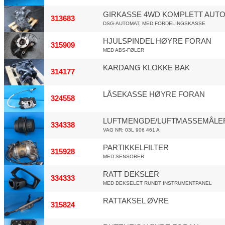
GIRKASSE 4WD KOMPLETT AUT
313683
DSG-AUTOMAT, MED FORDELINGSKASSE
HJULSPINDEL HØYRE FORAN
315909
MED ABS-FØLER
KARDANG KLOKKE BAK
314177
LÅSEKASSE HØYRE FORAN
324558
LUFTMENGDE/LUFTMASSEMÅLE
334338
VAG NR: 03L 906 461 A
PARTIKKELFILTER
315928
MED SENSORER
RATT DEKSLER
334333
MED DEKSELET RUNDT INSTRUMENTPANEL
RATTAKSEL ØVRE
315824