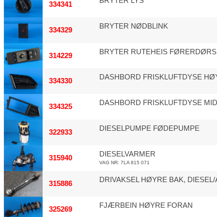
BRYTER LYS
334341
BRYTER NØDBLINK
334329
BRYTER RUTEHEIS FØRERDØRS
314229
DASHBORD FRISKLUFTDYSE HØ
334330
DASHBORD FRISKLUFTDYSE MI
334325
DIESELPUMPE FØDEPUMPE
322933
DIESELVARMER
315940
VAG NR: 7LA 815 071
DRIVAKSEL HØYRE BAK, DIESEL
315886
FJÆRBEIN HØYRE FORAN
325269