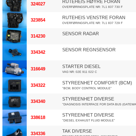
RUTEHEIS HØYRE FORAN
324027
OVERFØRINGSPLATE NR: 7L1 837 730 F
RUTEHEIS VENSTRE FORAN
323854
OVERFØRINGSPLATE NR: 7L1 837 729 F
SENSOR RADAR
314230
SENSOR REGNSENSOR
334342
STARTER DIESEL
316649
VAG NR: 02E 911 022 C
STYREENHET COMFORT (BCM)
334322
"BCM, BODY CONTROL MODULE"
STYREENHET DIVERSE
334340
"DIAGNOSIS INTERFACE FOR DATA BUS (GATEWA
STYREENHET DIVERSE
338618
"DIESEL EXHAUST FLUID MODULE"
TAK DIVERSE
334336