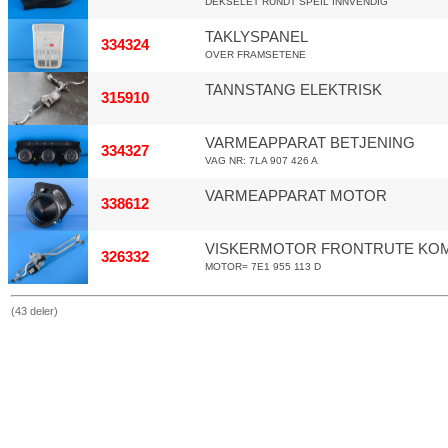
DEKSELET RUNDT SPEIL INNVENDIG
TAKLYSPANEL
334324
OVER FRAMSETENE
TANNSTANG ELEKTRISK
315910
VARMEAPPARAT BETJENING
334327
VAG NR: 7LA 907 426 A
VARMEAPPARAT MOTOR
338612
VISKERMOTOR FRONTRUTE KOM
326332
MOTOR= 7E1 955 113 D
(43 deler)